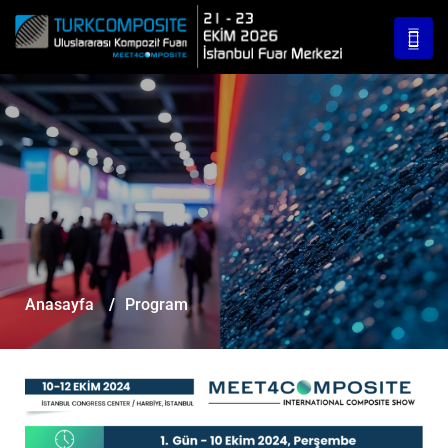
Anasayfa
/
Program